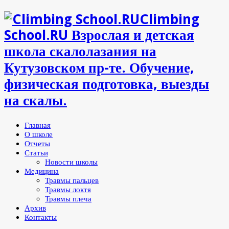
Climbing
School.RU Взрослая и детская
школа скалолазания на
Кутузовском пр-те. Обучение,
физическая подготовка, выезды
на скалы.
Главная
О школе
Отчеты
Статьи
Новости школы
Медицина
Травмы пальцев
Травмы локтя
Травмы плеча
Архив
Контакты