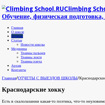
Climbing Scho
Обучение, физическая подготовка,
Главная
О школе
Отчеты
Статьи
Новости школы
Медицина
Травмы пальцев
Травмы локтя
Травмы плеча
Архив
Контакты
Главная
/
ОТЧЕТЫ С ВЫЕЗДОВ ШКОЛЫ
/
Краснодарски
Краснодарские хокку
Есть в скалолазании какая-то поэтика, что-то неулови