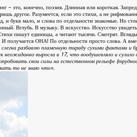
инг – это, конечно, поэзия. Длинная или короткая. Запр
отришь другое. Разумеется, если это стихи, а не рифмова
, и букв мало, и слова по отдельности знакомые. Но стои
ный. Вглубь. В музыку. В искусство. Искусство увидеть,
 Стихи пишут единицы, а читают тысячи. Смотрят. Вгляды
 И получается ОНА! По отдельности просто слова. А вмес
, слегка разбавлю пламенную тираду сухими фактами и 
век неожиданно выросла в 17, что воодушевляло и сулил
 опробовать свои силы на естественном рельефе (труднос
скать то не знаю что».